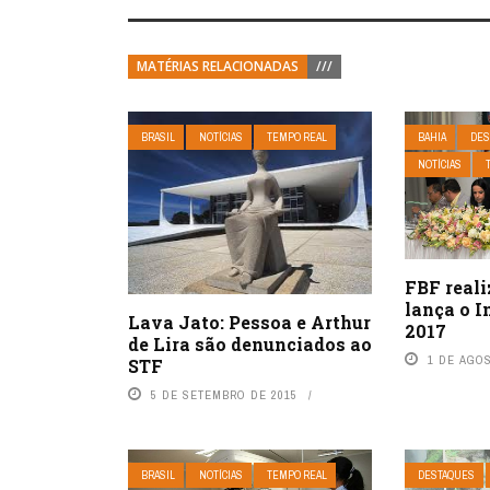
MATÉRIAS RELACIONADAS
///
BRASIL
NOTÍCIAS
TEMPO REAL
BAHIA
DES
NOTÍCIAS
FBF reali
lança o 
Lava Jato: Pessoa e Arthur
2017
de Lira são denunciados ao
1 DE AGO
STF
5 DE SETEMBRO DE 2015
BRASIL
NOTÍCIAS
TEMPO REAL
DESTAQUES