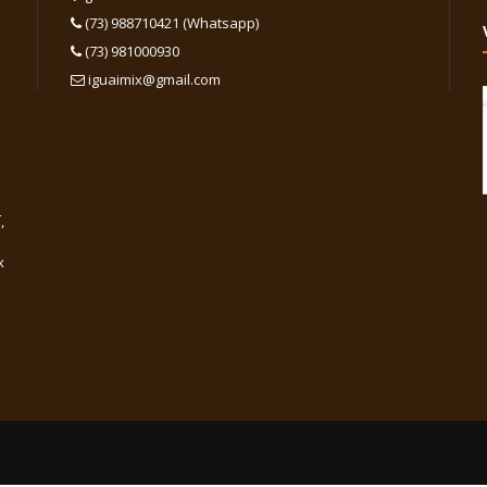
(73) 988710421 (Whatsapp)
(73) 981000930
iguaimix@gmail.com
,
x