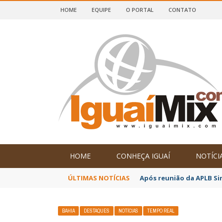
HOME
EQUIPE
O PORTAL
CONTATO
DE IGUAÍ E SUDOESTE DA BAHIA
HOME
CONHEÇA IGUAÍ
NOTÍCI
ÚLTIMAS NOTÍCIAS
Após reunião da APLB Si
BAHIA
DESTAQUES
NOTÍCIAS
TEMPO REAL