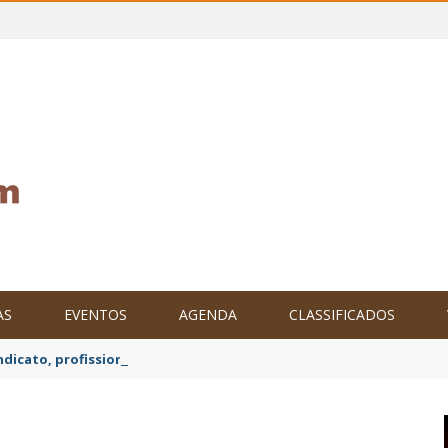
AS
EVENTOS
AGENDA
CLASSIFICADOS
ndicato, profissionais da educação de Iguaí decretam mobilização