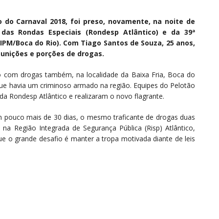
 do Carnaval 2018, foi preso, novamente, na noite de
s das Rondas Especiais (Rondesp Atlântico) e da 39ª
CIPM/Boca do Rio). Com Tiago Santos de Souza, 25 anos,
munições e porções de drogas.
do com drogas também, na localidade da Baixa Fria, Boca do
ue havia um criminoso armado na região. Equipes do Pelotão
 da Rondesp Atlântico e realizaram o novo flagrante.
m pouco mais de 30 dias, o mesmo traficante de drogas duas
a Região Integrada de Segurança Pública (Risp) Atlântico,
que o grande desafio é manter a tropa motivada diante de leis