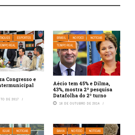
TAQUES
ESPORTES
BRASIL
NO FOCO
NOTÍCIAS
TEMPO REAL
TEMPO REAL
za Congresso e
Aécio tem 45% e Dilma,
Intermunicipal
43%, mostra 2ª pesquisa
Datafolha do 2º turno
STO DE 2017
16 DE OUTUBRO DE 2014
IGUAÍ
NOTÍCIAS
BAHIA
NO FOCO
NOTÍCIAS