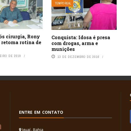
TEMPO REAL
ós cirurgia, Rony
Conquista: Idosa é presa
 retoma rotina de
com drogas, arma e
munições
EIRO DE 2019
13 DE DEZEMBRO DE 2016
ENTRE EM CONTATO
Iguaí . Bahia