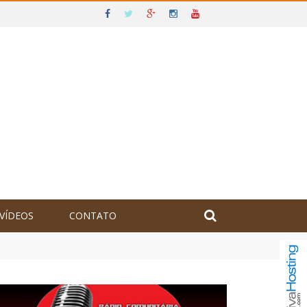
VÍDEOS
CONTATO
olômbia