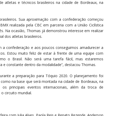
e atletas e técnicos brasileiros na cidade de Bordeaux, na
 brasileiros. Sua aproximação com a confederação começou
 BMX realizada pela CBC em parceria com a União Ciclística
cês. Na ocasião, Thomas já demonstrou interesse em realizar
l dos atletas brasileiros.
m a confederação e aos poucos conseguimos amadurecer a
os. Estou muito feliz de estar à frente de uma equipe com
como o Brasil. Não será uma tarefa fácil, mas estaremos
a e constante dentro da modalidade”, destacou Thomas.
 durante a preparação para Tóquio 2020. O planejamento foi
l, como na base que será montada na cidade de Bordeaux, na
os principais eventos internacionais, além da troca de
o circuito mundial.
ira com Julia Alves, Paola Reis e Renato Rezende. Anderson