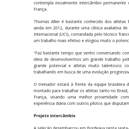
contempla inicialmente intercâmbio permanente d
França.
Thomas Allier é bastante conhecido dos atletas
ainda em 2012, durante uma clínica avaliativa de
Internacional (UCI), comandada pelo técnico fran
um trabalho mais efetivo e elogiou muito o potencia
“Faz bastante tempo que venho conversando co
ideia de desenvolvermos um grande trabalho junt
grande potencial e atletas muito talentosos 
trabalhando em busca de uma evolução progressiv
O treinador estará à frente da equipe brasileira
montado para trabalhar os atletas tanto no Brasi
França, visando uma melhor proximidade com 
experiência diária com outros pilotos que disputam 
Projeto intercâmbio
A seleção desembarcou em Bordeaux nesta sexta-fe