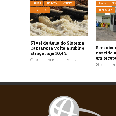
BRASIL
NO FOCO
NOTÍCIAS
BAHIA
DES
TEMPO REAL
TEMPO REAL
Nível de água do Sistema
Sem obste
Cantareira volta a subir e
nascido 
atinge hoje 10,4%
em recep
23 DE FEVEREIRO DE 2015
9 DE FEVE