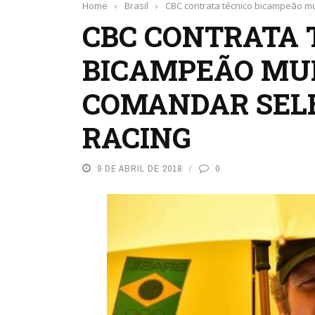
Home
›
Brasil
›
CBC contrata técnico bicampeão m
CBC CONTRATA 
BICAMPEÃO MU
COMANDAR SEL
RACING
9 DE ABRIL DE 2018
0