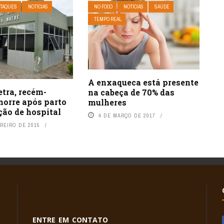
TAQUES
NOTÍCIAS
NO FOCO
NOTÍCIAS
SAÚDE
TEMPO REAL
A enxaqueca está presente
tra, recém-
na cabeça de 70% das
morre após parto
mulheres
ção de hospital
4 DE MARÇO DE 2017
REIRO DE 2015
ENTRE EM CONTATO