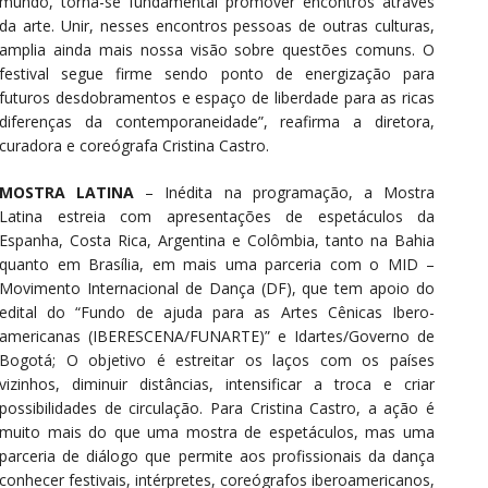
mundo, torna-se fundamental promover encontros através
da arte. Unir, nesses encontros pessoas de outras culturas,
amplia ainda mais nossa visão sobre questões comuns. O
festival segue firme sendo ponto de energização para
futuros desdobramentos e espaço de liberdade para as ricas
diferenças da contemporaneidade”, reafirma a diretora,
curadora e coreógrafa Cristina Castro.
MOSTRA LATINA
– Inédita na programação, a Mostra
Latina estreia com apresentações de espetáculos da
Espanha, Costa Rica, Argentina e Colômbia, tanto na Bahia
quanto em Brasília, em mais uma parceria com o MID –
Movimento Internacional de Dança (DF), que tem apoio do
edital do “Fundo de ajuda para as Artes Cênicas Ibero-
americanas (IBERESCENA/FUNARTE)” e Idartes/Governo de
Bogotá; O objetivo é estreitar os laços com os países
vizinhos, diminuir distâncias, intensificar a troca e criar
possibilidades de circulação. Para Cristina Castro, a ação é
muito mais do que uma mostra de espetáculos, mas uma
parceria de diálogo que permite aos profissionais da dança
conhecer festivais, intérpretes, coreógrafos iberoamericanos,