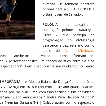
humana. Ele também orientará
oficinas para a UFBA, FUNCEB e
o Balé Jovem de Salvador.
POLÔNIA
– a dançarina e
coreógrafa polonesa Katarzyna
Sitarz – que participa da
programação do VIVADANÇA
pela terceira vez, este ano com o
apoio do
Adam Mickiewicz
28/04, no Goethe-Institut Salvador, 18h. “Uma performance em
o. A performer constrói um espaço acústico entre ela e os
s espectadores”. Além disso, orienta um workshop no Teatro
TEMPORÂNEA
– A Mostra Baiana de Dança Contemporânea
 VIVADANÇA em 2018 e contempla este ano quatro criações
ionados por meio de uma comissão técnica e um convidado:
Dia” (de Guego Anunciação), “Janelas Para Navegar Mundos”
ida Neemias Santana/Nii | Colaboratório com o espetáculo