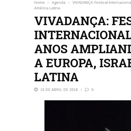
Home
›
Agenda
›
VIVADANÇA: Festival Internaciona
América Latina
VIVADANÇA: FE
INTERNACIONAL
ANOS AMPLIAND
A EUROPA, ISRA
LATINA
10 DE ABRIL DE 2018
0