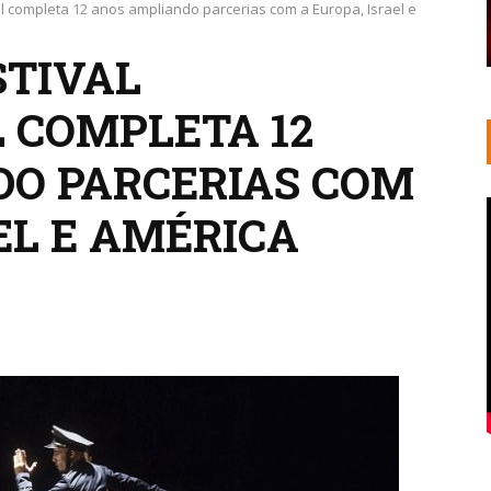
l completa 12 anos ampliando parcerias com a Europa, Israel e
STIVAL
 COMPLETA 12
O PARCERIAS COM
EL E AMÉRICA