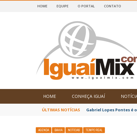
HOME
EQUIPE
O PORTAL
CONTATO
DE IGUAÍ E SUDOESTE DA BAHIA
HOME
CONHEÇA IGUAÍ
NOTÍCI
ÚLTIMAS NOTÍCIAS
Gabriel Lopes Pontes é 
AGENDA
BAHIA
NOTÍCIAS
TEMPO REAL