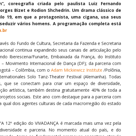
, coreografia criada pelo paulista Luiz Fernando
orges Bizet e Rodion Shchedrin. Um drama clássico de
lo 19, em que a protagonista, uma cigana, usa seus
e seduzir vários homens. A programação completa está
.br
avés do Fundo de Cultura, Secretaria da Fazenda e Secretaria
acional continua expandindo seus canais de articulação pelo
do Iberescena/Funarte, Embaixada da França, do Instituto
 – Movimento Internacional de Dança (DF); da parceria com
Bogotá – Colômbia, com o
Adam Mickiewicz Institute
/Polônia,
nternationales Solo Tanz-Theater Festival (Alemanha). Todas
is, que se conectam para criar um espaço de diversidade,
ção artística, também destina gratuitamente 40% de toda a
e projetos sociais. Este ano com destaque para a parceria com
a qual dois agentes culturais de cada macrorregião do estado
“A 12ª edição do VIVADANÇA é marcada mais uma vez pela
diversidade e parceria. No momento atual do país, e do