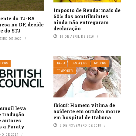
Imposto de Renda: mais de
60% dos contribuintes
dente do TJ-BA
ainda não entregaram
resa no DF, decide
declaração
e do STJ
16 DE ABRIL DE 2016
EIRO DE 2020
TÍCIAS
BAHIA
DESTAQUES
NOTÍCIAS
TEMPO REAL
Ibicuí: Homem vítima de
ouncil leva
acidente em outubro morre
e tradução
em hospital de Itabuna
e autores
8 DE NOVEMBRO DE 2018
s a Paraty
HO DE 2014