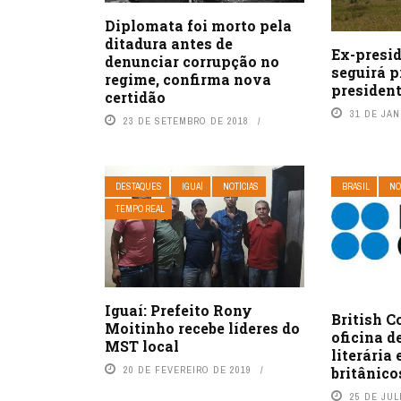
Diplomata foi morto pela
ditadura antes de
Ex-presi
denunciar corrupção no
seguirá p
regime, confirma nova
president
certidão
31 DE JAN
23 DE SETEMBRO DE 2018
DESTAQUES
IGUAÍ
NOTÍCIAS
BRASIL
NO
TEMPO REAL
Iguaí: Prefeito Rony
British C
Moitinho recebe líderes do
oficina d
MST local
literária 
20 DE FEVEREIRO DE 2019
britânico
25 DE JUL