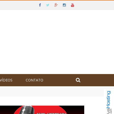
VÍDEOS
CONTATO
olômbia