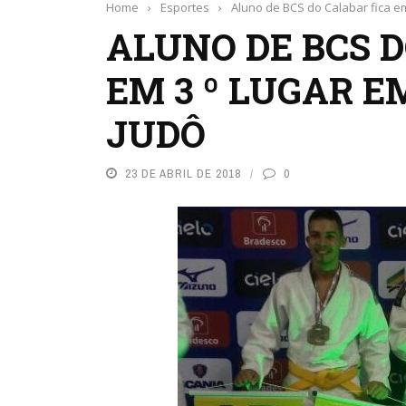
Home
›
Esportes
›
Aluno de BCS do Calabar fica e
ALUNO DE BCS 
EM 3 º LUGAR 
JUDÔ
23 DE ABRIL DE 2018
0