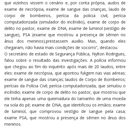
que vizinhos vissem o cenário e, por conta própria, audos de
exame de necrópsia, exame de sangue das crianças, laudo de
corpo de bombeiros, perícia da policia civil, perícia
computadorizada (simulador do incêndio), exame de corpo de
delito no pastor, exame de DNA, exame de luminol (vestígio de
sangue), PSA (exame que mostrou a presença de sêmen no
ânus dos meninos).prestassem auxílio. Mas, quando eles
chegaram, não havia mais condições de socorro”, destacou.
O secretário de estado de Segurança Pública, Nylton Rodrigues,
falou sobre o resultado das investigações. A polícia informou
que chegou ao fim do inquérito após mais de 20 laudos, entre
eles: exame de necrópsia, que apontou fuligem nas vias aéreas;
exame de sangue das crianças; laudos de Corpo de Bombeiros;
perícias da Polícia Civil; perícia computadorizada, que simulou o
incêndio; exame de corpo de delito no pastor, que mostrou que
ele tinha apenas uma queimadura do tamanho de uma moeda
na sola do pé; exame de DNA, que identificou os irmãos; exame
de luminol, que comprovou vestígio de sangue pela casa;
exame PSA, que mostrou a presença de sêmen no ânus dos
meninos.