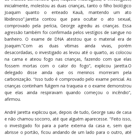
inicialmente, molestou as duas crianças, tanto o filho biológico
Joaquim quanto o enteado Kauã, mantendo um ato
libidinoso”.Jaretta contou que para ocultar o ato sexual,
comprovado pela perícia, George agrediu as crianças. Essa
agressão também foi confirmada pelos vestígios de sangue no
banheiro. O exame de DNA atestou que o material era de
Joaquim.”Com as duas vítimas ainda vivas, porém
desacordadas, o investigado as levou até o quarto, as colocou
na cama e ateou fogo nas crianças, fazendo com que elas
fossem mortas com o calor do fogo”, explicou Jaretta.O
delegado disse ainda que os meninos morreram pela
carbonização. “Isso tudo é comprovado pelo exame pericial. As
crianças continham fuligem na traqueia e o exame demonstrou
que elas ainda respiravam quando começou o incêndio”,
afirmou.
André Jaretta explicou que, depois de tudo, George saiu de casa
e não chamou socorro, até que alguém aparecesse. “Feito isso,
o investigado foi para a parte externa da casa e, sem que
abrisse o portão, ficou andando de um lado para o outro, até