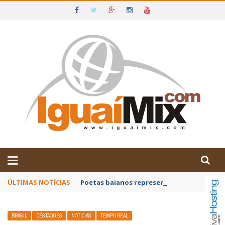
DE IGUAÍ E SUDOESTE DA BAHIA
ÚLTIMAS NOTÍCIAS
Poetas baianos representam o Brasil no XX
BRASIL
DESTAQUES
NOTÍCIAS
TEMPO REAL