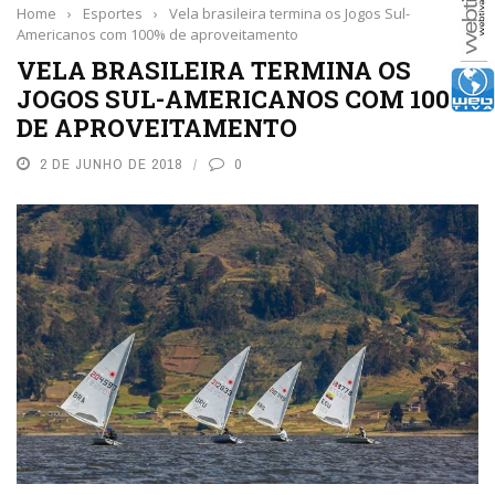
Home
›
Esportes
›
Vela brasileira termina os Jogos Sul-
Americanos com 100% de aproveitamento
VELA BRASILEIRA TERMINA OS
JOGOS SUL-AMERICANOS COM 100%
DE APROVEITAMENTO
2 DE JUNHO DE 2018
0