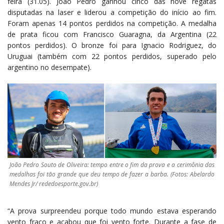
feira (31.05). João Pedro ganhou cinco das nove regatas
disputadas na laser e liderou a competição do início ao fim.
Foram apenas 14 pontos perdidos na competição. A medalha
de prata ficou com Francisco Guaragna, da Argentina (22
pontos perdidos). O bronze foi para Ignacio Rodriguez, do
Uruguai (também com 22 pontos perdidos, superado pelo
argentino no desempate).
João Pedro Souto de Oliveira: tempo entre o fim da prova e a cerimônia das
medalhas foi tão grande que deu tempo de fazer a barba. (Fotos: Abelardo
Mendes Jr/ rededoesporte.gov.br)
“A prova surpreendeu porque todo mundo estava esperando
vento fraco e acabou que foi vento forte. Durante a fase de