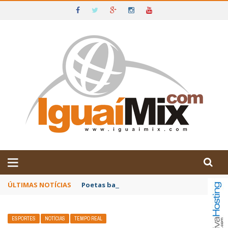
DE IGUAÍ E SUDOESTE DA BAHIA
ÚLTIMAS NOTÍCIAS
Poetas baianos representam o Brasil no XX
ESPORTES
NOTÍCIAS
TEMPO REAL