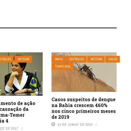
STAQUES
NOTÍCIAS
BAHIA
DESTAQUES
NOTÍCIAS
SAÚDE
TEMPO REAL
Casos suspeitos de dengue
gamento de ação
na Bahia crescem 460%
 cassação da
nos cinco primeiros meses
lma-Temer
de 2019
ia 4
14 DE JUNHO DE 2019
RÇO DE 2017