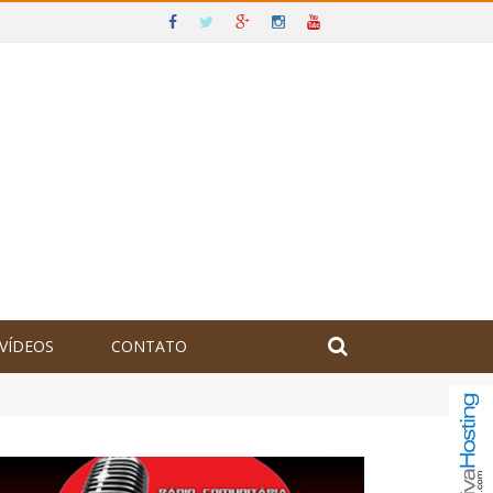
VÍDEOS
CONTATO
olômbia