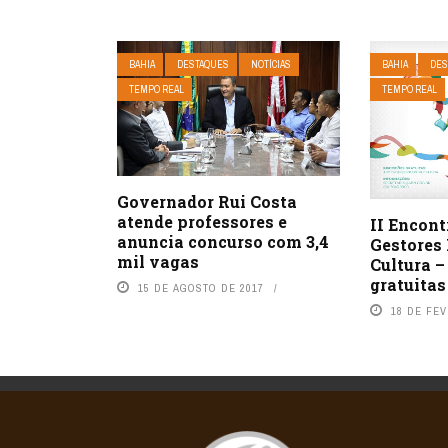
BAHIA
DESTAQUES
NOTÍCIAS
BAHIA
DES
TEMPO REAL
TEMPO REAL
Governador Rui Costa
atende professores e
II Encont
anuncia concurso com 3,4
Gestores
mil vagas
Cultura –
gratuitas
15 DE AGOSTO DE 2017
18 DE FEV