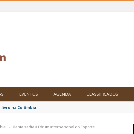
AS
EVENTOS
AGENDA
CLASSIFICADOS
tam o Brasil no XXIV Parlamento Internacional de Escritores, na C
hia
›
Bahia sedia II Fórum Internacional do Esporte