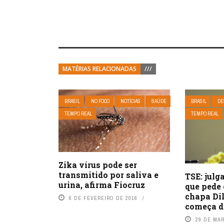
MATÉRIAS RELACIONADAS
///
BRASIL
NO FOCO
NOTÍCIAS
SAÚDE
BRASIL
DE
TEMPO REAL
TEMPO REAL
Zika vírus pode ser
transmitido por saliva e
TSE: jul
urina, afirma Fiocruz
que pede
chapa Di
6 DE FEVEREIRO DE 2016
começa d
29 DE MA