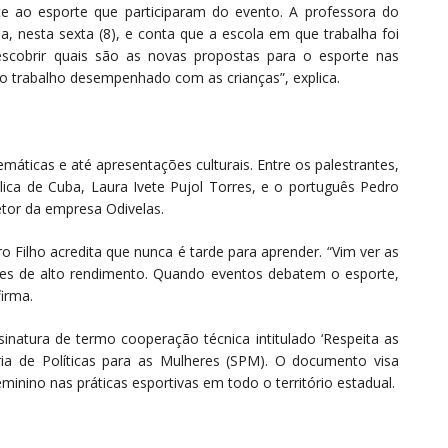
e ao esporte que participaram do evento. A professora do
a, nesta sexta (8), e conta que a escola em que trabalha foi
descobrir quais são as novas propostas para o esporte nas
o trabalho desempenhado com as crianças”, explica.
emáticas e até apresentações culturais. Entre os palestrantes,
ca de Cuba, Laura Ivete Pujol Torres, e o português Pedro
etor da empresa Odivelas.
ero Filho acredita que nunca é tarde para aprender. “Vim ver as
rtes de alto rendimento. Quando eventos debatem o esporte,
firma.
sinatura de termo cooperação técnica intitulado ‘Respeita as
ria de Políticas para as Mulheres (SPM). O documento visa
eminino nas práticas esportivas em todo o território estadual.