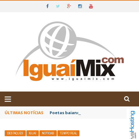
DE IGUAÍ E SUDOESTE DA BAHIA
ÚLTIMAS NOTÍCIAS
Poetas baianos representam o Brasil no XX
DESTAQUES
IGUAÍ
NOTÍCIAS
TEMPO REAL