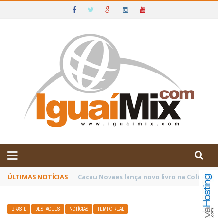
DE IGUAÍ E SUDOESTE DA BAHIA
ÚLTIMAS NOTÍCIAS
Poetas baianos representam o Brasil no XX
BRASIL
DESTAQUES
NOTÍCIAS
TEMPO REAL