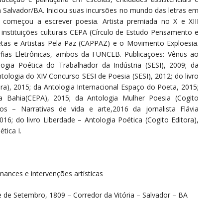
 em Salvador/BA. Iniciou suas incursões no mundo das letras em
 começou a escrever poesia. Artista premiada no X e XIII
 instituições culturais CEPA (Círculo de Estudo Pensamento e
oetas e Artistas Pela Paz (CAPPAZ) e o Movimento Exploesia.
afias Eletrônicas, ambos da FUNCEB. Publicações: Vênus ao
logia Poética do Trabalhador da Indústria (SESI), 2009; da
Antologia do XIV Concurso SESI de Poesia (SESI), 2012; do livro
ora), 2015; da Antologia Internacional Espaço do Poeta, 2015;
a Bahia(CEPA), 2015; da Antologia Mulher Poesia (Cogito
os – Narrativas de vida e arte,2016 da jornalista Flávia
16; do livro Liberdade – Antologia Poética (Cogito Editora),
tica I.
ances e intervenções artísticas
e de Setembro, 1809 – Corredor da Vitória – Salvador – BA