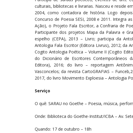
culturais, bibliotecas e livrarias. Nasceu e reside
2004, como contadora de história. Logo depois
Concurso de Poesia SESI, 2008 e 2011. Integra as
Ação), o Projeto Fala Escritor, a Confraria de P
Participante dos projetos Mapa da Palavra e Gr
espelho (CEPA), 2013 – Livro; participa da Anto
Antologia Fala Escritor (Editora Livrus), 2012; da 
Cogito Antologia Poética – Volume II (Cogito Edit
do Dicionário de Escritores Contemporâneos d
Editora), 2016; do livro – reportagem Antônim
Vasconcelos; da revista CartoGRAFIAS – Funceb,20
2017, do livro Movimento Exploesia – Antologia Poé
Serviço
O quê: SARAU no Goethe – Poesia, música, perform
Onde: Biblioteca do Goethe-Institut/ICBA – Av. Set
Quando: 17 de outubro – 18h