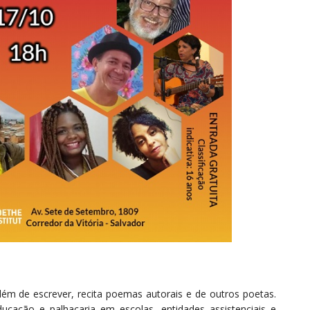
lém de escrever, recita poemas autorais e de outros poetas.
ducação e palhaçaria em escolas, entidades assistenciais e