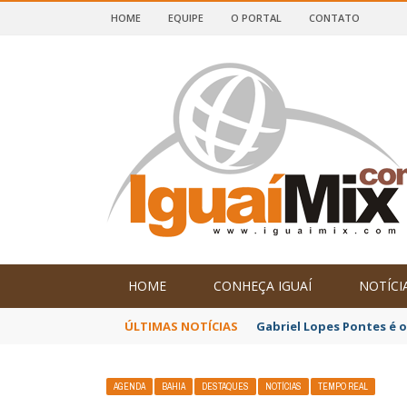
HOME
EQUIPE
O PORTAL
CONTATO
DE IGUAÍ E SUDOESTE DA BAHIA
HOME
CONHEÇA IGUAÍ
NOTÍCI
ÚLTIMAS NOTÍCIAS
Gabriel Lopes Pontes é 
AGENDA
BAHIA
DESTAQUES
NOTÍCIAS
TEMPO REAL