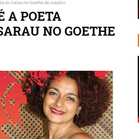
da do Sarau no Goethe de outubro
É A POETA
SARAU NO GOETHE