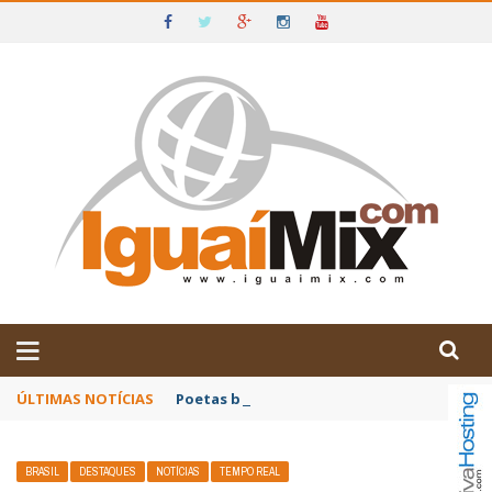
DE IGUAÍ E SUDOESTE DA BAHIA
ÚLTIMAS NOTÍCIAS
Poetas baianos representam o Brasil no XX
BRASIL
DESTAQUES
NOTÍCIAS
TEMPO REAL