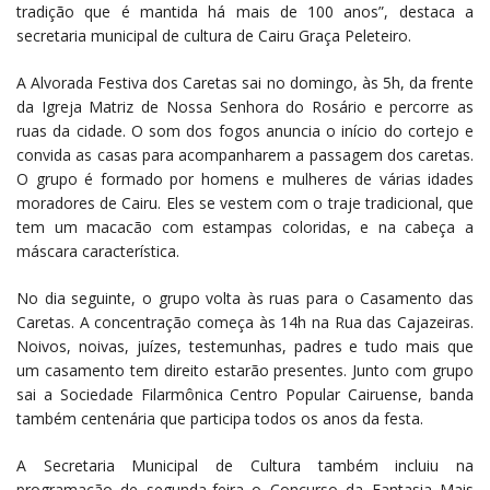
tradição que é mantida há mais de 100 anos”, destaca a
secretaria municipal de cultura de Cairu Graça Peleteiro.
A Alvorada Festiva dos Caretas sai no domingo, às 5h, da frente
da Igreja Matriz de Nossa Senhora do Rosário e percorre as
ruas da cidade. O som dos fogos anuncia o início do cortejo e
convida as casas para acompanharem a passagem dos caretas.
O grupo é formado por homens e mulheres de várias idades
moradores de Cairu. Eles se vestem com o traje tradicional, que
tem um macacão com estampas coloridas, e na cabeça a
máscara característica.
No dia seguinte, o grupo volta às ruas para o Casamento das
Caretas. A concentração começa às 14h na Rua das Cajazeiras.
Noivos, noivas, juízes, testemunhas, padres e tudo mais que
um casamento tem direito estarão presentes. Junto com grupo
sai a Sociedade Filarmônica Centro Popular Cairuense, banda
também centenária que participa todos os anos da festa.
A Secretaria Municipal de Cultura também incluiu na
programação de segunda-feira o Concurso da Fantasia Mais