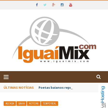
DE IGUAÍ E SUDOESTE DA BAHIA
ÚLTIMAS NOTÍCIAS
Poetas baianos representam o Brasil no XX
AGENDA
BAHIA
NOTÍCIAS
TEMPO REAL