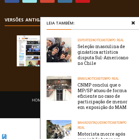
VERSÕES ANTIGAS
LEIA TAMBÉM:
ESPORTES
NOTÍCIAS
TEMPO REAL
Seleção masculina de
ginástica artística
disputa Sul-Americano
no Chile
BRASIL
NOTÍCIAS
TEMPO REAL
CNMP conclui que o
MP/SP atuou de forma
eficiente no caso de
HOME
EQUIPE
O PORTAL
CONTATO
participação de menor
em exposição do MAM
/// WebtivaHOSTING
BAHIA
DESTAQUES
NOTÍCIAS
TEMPO
REAL
Motorista morre após