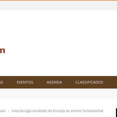
AS
EVENTOS
AGENDA
CLASSIFICADOS
tam o Brasil no XXIV Parlamento Internacional de Escritores, na C
asil
›
Inep divulga resultado do Encceja do ensino fundamental