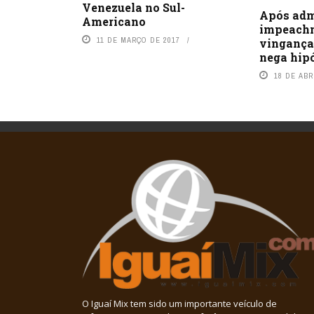
Venezuela no Sul-
Após adm
Americano
impeachm
11 DE MARÇO DE 2017
vingança
nega hip
18 DE ABR
O Iguaí Mix tem sido um importante veículo de