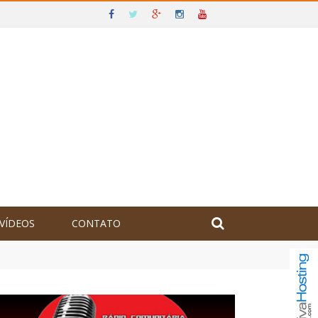
VÍDEOS
CONTATO
olômbia