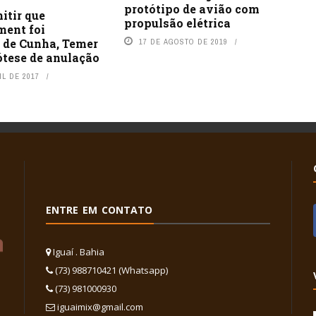
protótipo de avião com
itir que
propulsão elétrica
ent foi
 de Cunha, Temer
17 DE AGOSTO DE 2019
ótese de anulação
IL DE 2017
ENTRE EM CONTATO
Iguaí . Bahia
(73) 988710421 (Whatsapp)
(73) 981000930
iguaimix@gmail.com