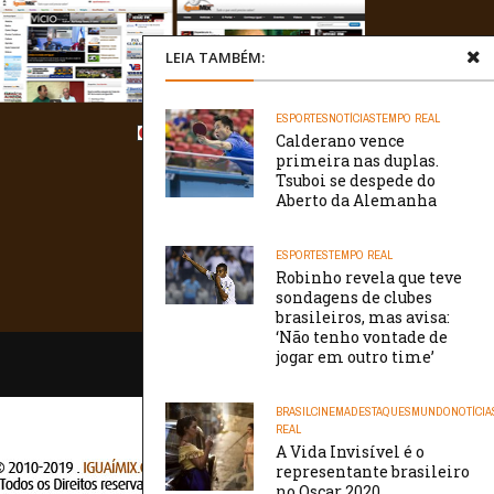
LEIA TAMBÉM:
ESPORTES
NOTÍCIAS
TEMPO REAL
Calderano vence
primeira nas duplas.
Tsuboi se despede do
Aberto da Alemanha
ESPORTES
TEMPO REAL
Robinho revela que teve
sondagens de clubes
brasileiros, mas avisa:
‘Não tenho vontade de
jogar em outro time’
/// WebtivaHOSTING
BRASIL
CINEMA
DESTAQUES
MUNDO
NOTÍCIA
REAL
A Vida Invisível é o
representante brasileiro
no Oscar 2020