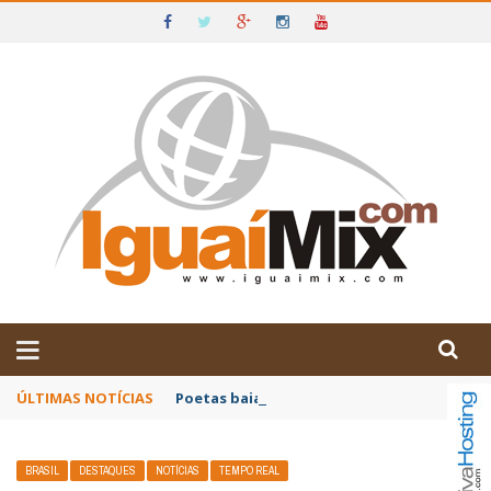
DE IGUAÍ E SUDOESTE DA BAHIA
ÚLTIMAS NOTÍCIAS
Poetas baianos representam o Brasil no XX
BRASIL
DESTAQUES
NOTÍCIAS
TEMPO REAL