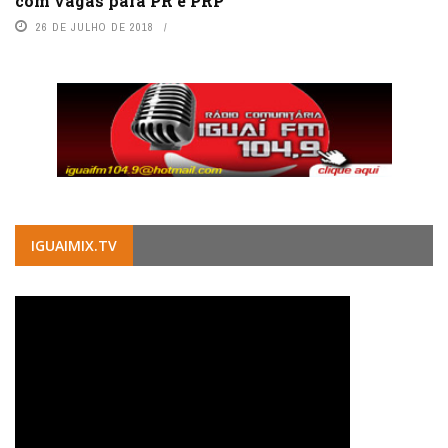
com vagas para PR e PRP
26 DE JULHO DE 2018
IGUAIMIX.TV