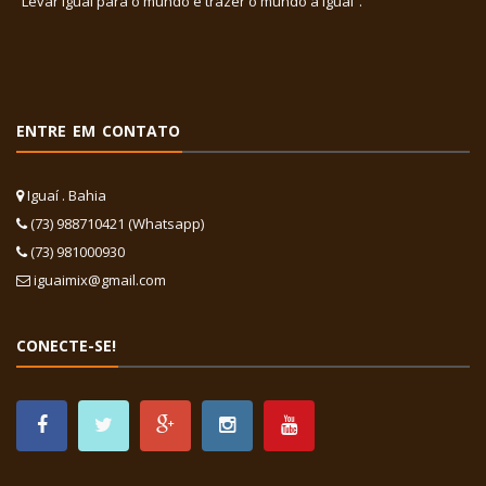
“Levar Iguaí para o mundo e trazer o mundo a Iguaí”.
ENTRE EM CONTATO
Iguaí . Bahia
(73) 988710421 (Whatsapp)
(73) 981000930
iguaimix@gmail.com
CONECTE-SE!