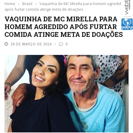
Home
›
Brasil
›
Vaquinha de MC Mirella para homem agredido
após furtar comida atinge meta de doações
VAQUINHA DE MC MIRELLA PARA
HOMEM AGREDIDO APÓS FURTAR
COMIDA ATINGE META DE DOAÇÕES
29 DE MARÇO DE 2019
0