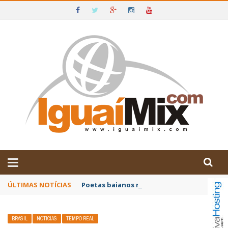
DE IGUAÍ E SUDOESTE DA BAHIA
ÚLTIMAS NOTÍCIAS
Poetas baianos representam o Brasil no XX
BRASIL
NOTÍCIAS
TEMPO REAL