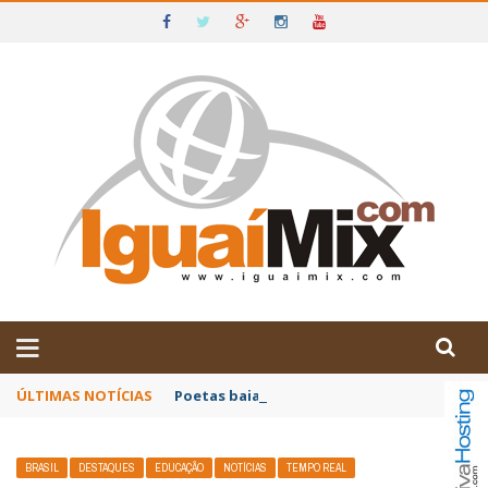
DE IGUAÍ E SUDOESTE DA BAHIA
ÚLTIMAS NOTÍCIAS
Poetas baianos representam o Brasil no XX
BRASIL
DESTAQUES
EDUCAÇÃO
NOTÍCIAS
TEMPO REAL