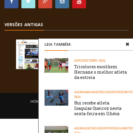
VERSÕES ANTIGAS
LEIA TAMBÉM:
ESPORTES
TEMPO REAL
Tricolores escolhem
Hernane o melhor atleta
da estreia
AGENDA
BAHIA
DESTAQUES
ESPORTES
NOTÍC
REAL
HOME
EQUIPE
O PORTAL
CONTATO
Rui recebe atleta
Isaquias Queiroz nesta
/// WebtivaHOSTING
sexta-feira em Ilhéus
AGENDA
DESTAQUES
ESPORTES
IGUAÍ
NOTÍC