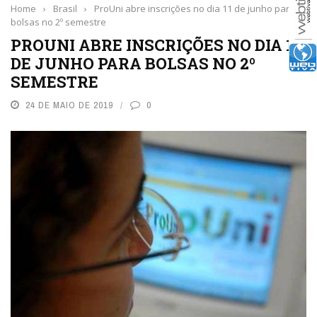
Home
›
Brasil
›
ProUni abre inscrições no dia 11 de junho para
bolsas no 2º semestre
PROUNI ABRE INSCRIÇÕES NO DIA 11
DE JUNHO PARA BOLSAS NO 2º
SEMESTRE
24 DE MAIO DE 2019
0