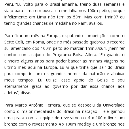
Peru. “Eu volto para o Brasil amanhã, treino duas semanas e
viajo para Lima em busca da medalha nos 100m peito, porque
infelizmente em Lima não tem os 50m. Mas com 1min07 eu
tenho grandes chances de medalha no Pan”, avaliou.
Para ficar um mês na Europa, disputando competições como o
Sette Colli, em Roma, onde no mês passado quebrou o recorde
sul-americano dos 100m peito ao marcar 1min07s64, Jhennifer
contou com a ajuda do Programa Bolsa Atleta. “Eu guardei o
dinheiro alguns anos para poder bancar as minhas viagens no
último mês aqui na Europa. Eu vi que tinha que sair do Brasil
para competir com os grandes nomes da natação e abaixar
meus tempos. Eu utilizei esse apoio do Bolsa e sou
eternamente grata ao governo por dar essa chance aos
atletas”, disse.
Para Marco Antônio Ferreira, que se despediu da Universíade
como o maior medalhista do Brasil na natação – ele ganhou
uma prata com a equipe de revezamento 4 x 100m livre, um
bronze com o revezamento 4 x 100m medley e um bronze nos