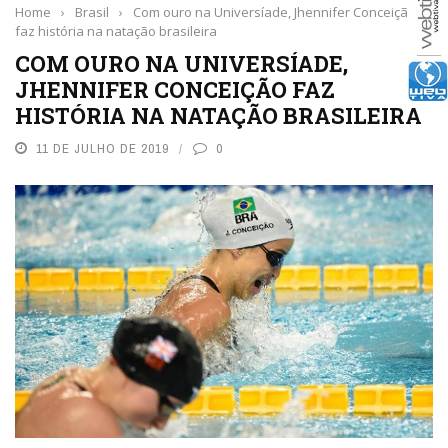
Home
›
Brasil
›
Com ouro na Universíade, Jhennifer Conceição
faz história na natação brasileira
COM OURO NA UNIVERSÍADE,
JHENNIFER CONCEIÇÃO FAZ
HISTÓRIA NA NATAÇÃO BRASILEIRA
11 DE JULHO DE 2019
0