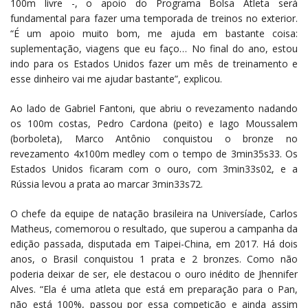
100m livre -, o apoio do Programa Bolsa Atleta será
fundamental para fazer uma temporada de treinos no exterior.
“É um apoio muito bom, me ajuda em bastante coisa:
suplementação, viagens que eu faço… No final do ano, estou
indo para os Estados Unidos fazer um mês de treinamento e
esse dinheiro vai me ajudar bastante”, explicou.
Ao lado de Gabriel Fantoni, que abriu o revezamento nadando
os 100m costas, Pedro Cardona (peito) e Iago Moussalem
(borboleta), Marco Antônio conquistou o bronze no
revezamento 4x100m medley com o tempo de 3min35s33. Os
Estados Unidos ficaram com o ouro, com 3min33s02, e a
Rússia levou a prata ao marcar 3min33s72.
O chefe da equipe de natação brasileira na Universíade, Carlos
Matheus, comemorou o resultado, que superou a campanha da
edição passada, disputada em Taipei-China, em 2017. Há dois
anos, o Brasil conquistou 1 prata e 2 bronzes. Como não
poderia deixar de ser, ele destacou o ouro inédito de Jhennifer
Alves. “Ela é uma atleta que está em preparação para o Pan,
não está 100%, passou por essa competição e ainda assim