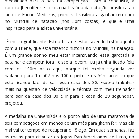
medalhado para o país na competição. Com a conquista, a
carioca Jhennifer se coloca na história da natação brasileira ao
lado de Etiene Medeiros, primeira brasileira a ganhar um ouro
no Mundial de natação (nos 50m costas) e que é uma
inspiração para a atleta universitária.
“É muito gratificante. Estou feliz de estar fazendo história junto
com a Etiene, que está fazendo história no Mundial, na natação.
É um grande sonho meu estar incentivando essa garotada a
batalhar e competir fora”, disse a jovem. “Eu já tinha ficado feliz
com os 100m peito aqui, porque foi minha segunda vez
nadando para 1min07 nos 100m peito e os 50m acredito que
está ficando fácil de sair essa casa dos 30. Espero trabalhar
mais na questão de velocidade e técnica com meu treinador
para sair da casa dos 30 e ir para a casa do 29 segundos”,
projetou.
A medalha na Universíade é o ponto alto de uma maratona de
seis competições em menos de um mês para Jhennifer. Mas ela
mal vai ter tempo de recuperar o fôlego. Em duas semanas, faz
as malas para disputar os Jogos Pan-Americanos de Lima, no