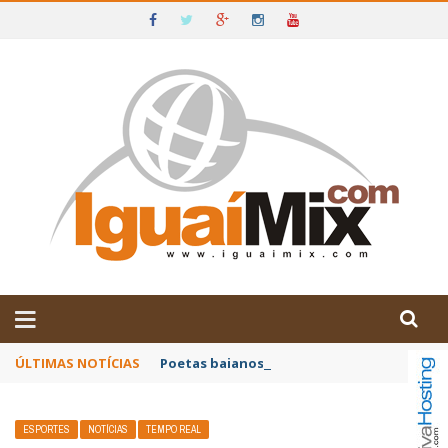
DE IGUAÍ E SUDOESTE DA BAHIA
ÚLTIMAS NOTÍCIAS
Poetas baianos representam o Brasil no XX
ESPORTES
NOTÍCIAS
TEMPO REAL