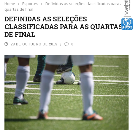
Home
›
Esportes
›
Definidas as seleções classificadas para as
quartas de final
DEFINIDAS AS SELEÇÕES
CLASSIFICADAS PARA AS QUARTAS
DE FINAL
28 DE OUTUBRO DE 2019
0