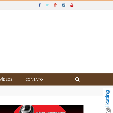
VÍDEOS
CONTATO
olômbia