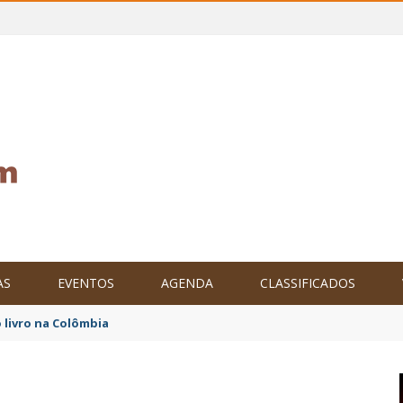
AS
EVENTOS
AGENDA
CLASSIFICADOS
tam o Brasil no XXIV Parlamento Internacional de Escritores, na C