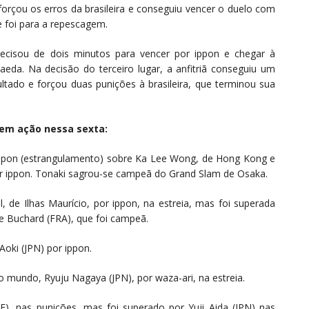
forçou os erros da brasileira e conseguiu vencer o duelo com
e foi para a repescagem.
recisou de dois minutos para vencer por ippon e chegar à
eda. Na decisão do terceiro lugar, a anfitriã conseguiu um
sultado e forçou duas punições à brasileira, que terminou sua
 em ação nessa sexta:
 ippon (estrangulamento) sobre Ka Lee Wong, de Hong Kong e
or ippon. Tonaki sagrou-se campeã do Grand Slam de Osaka.
, de Ilhas Maurício, por ippon, na estreia, mas foi superada
 Buchard (FRA), que foi campeã.
Aoki (JPN) por ippon.
 mundo, Ryuju Nagaya (JPN), por waza-ari, na estreia.
E), nas punições, mas foi superado por Yuji Aida (JPN) nas