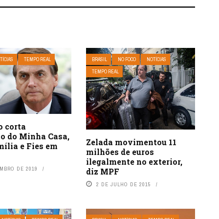
TÍCIAS
TEMPO REAL
BRASIL
NO FOCO
NOTÍCIAS
TEMPO REAL
o corta
o do Minha Casa,
Zelada movimentou 11
ília e Fies em
milhões de euros
ilegalmente no exterior,
EMBRO DE 2019
diz MPF
2 DE JULHO DE 2015