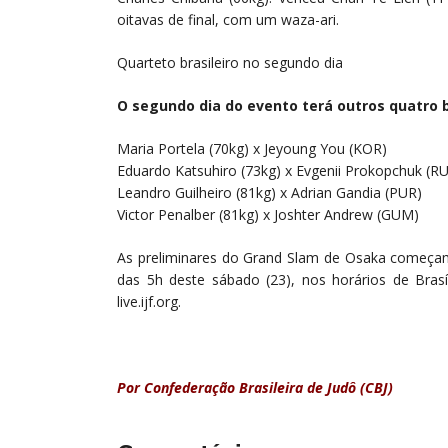
oitavas de final, com um waza-ari.
Quarteto brasileiro no segundo dia
O segundo dia do evento terá outros quatro br
Maria Portela (70kg) x Jeyoung You (KOR)
Eduardo Katsuhiro (73kg) x Evgenii Prokopchuk (R
Leandro Guilheiro (81kg) x Adrian Gandia (PUR)
Victor Penalber (81kg) x Joshter Andrew (GUM)
As preliminares do Grand Slam de Osaka começam 
das 5h deste sábado (23), nos horários de Brasíl
live.ijf.org.
Por Confederação Brasileira de Judô (CBJ)