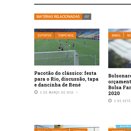
MATÉRIAS RELACIONADAS
///
ESPORTES
TEMPO REAL
BRASIL
NO
Pacotão do clássico: festa
Bolsonar
para o Rio, discussão, tapa
orçament
e dancinha de René
Bolsa Fam
2020
2 DE MARÇO DE 2015
3 DE SET