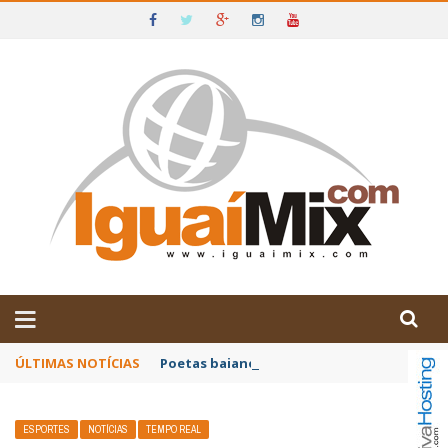
DE IGUAÍ E SUDOESTE DA BAHIA
ÚLTIMAS NOTÍCIAS
Poetas baianos representam o Brasil no XX
ESPORTES
NOTÍCIAS
TEMPO REAL