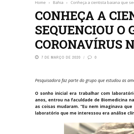
Home
›
Bahia
›
Conheça a cientista baiana que s
CONHEÇA A CIE
SEQUENCIOU O 
CORONAVÍRUS N
7 DE MARÇO DE 2020
0
Pesquisadora faz parte do grupo que estudou as a
O sonho inicial era trabalhar com laboratór
anos, entrou na faculdade de Biomedicina na
as coisas mudaram. “Eu nem imaginava que ia
laboratório que me interessou era análise clín