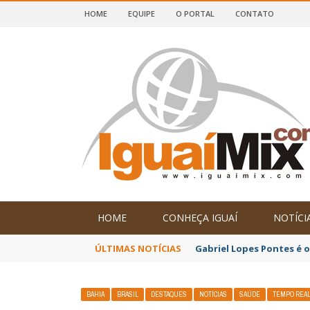
HOME
EQUIPE
O PORTAL
CONTATO
DE IGUAÍ E SUDOESTE DA BAHIA
HOME
CONHEÇA IGUAÍ
NOTÍCI
ÚLTIMAS NOTÍCIAS
Gabriel Lopes Pontes é 
BAHIA
BRASIL
DESTAQUES
NOTÍCIAS
SAÚDE
TEMPO REA