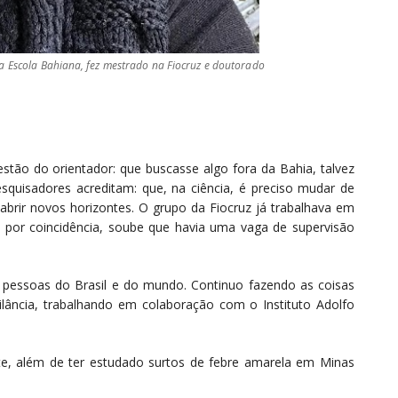
a Escola Bahiana, fez mestrado na Fiocruz e doutorado
ão do orientador: que buscasse algo fora da Bahia, talvez
esquisadores acreditam: que, na ciência, é preciso mudar de
brir novos horizontes. O grupo da Fiocruz já trabalhava em
 por coincidência, soube que havia uma vaga de supervisão
m pessoas do Brasil e do mundo. Continuo fazendo as coisas
lância, trabalhando em colaboração com o Instituto Adolfo
e, além de ter estudado surtos de febre amarela em Minas