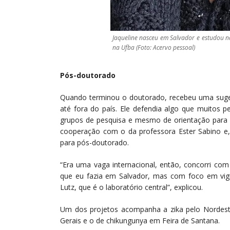
Jaqueline nasceu em Salvador e estudou n
na Ufba (Foto: Acervo pessoal)
Pós-doutorado
Quando terminou o doutorado, recebeu uma sugest
até fora do país. Ele defendia algo que muitos p
grupos de pesquisa e mesmo de orientação para a
cooperação com o da professora Ester Sabino e,
para pós-doutorado.
“Era uma vaga internacional, então, concorri co
que eu fazia em Salvador, mas com foco em vigi
Lutz, que é o laboratório central”, explicou.
Um dos projetos acompanha a zika pelo Nordest
Gerais e o de chikungunya em Feira de Santana.