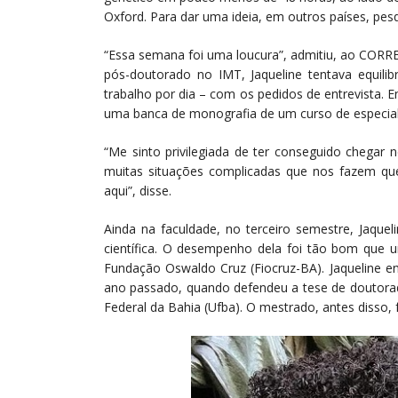
Oxford. Para dar uma ideia, em outros países, pe
“Essa semana foi uma loucura”, admitiu, ao CORRE
pós-doutorado no IMT, Jaqueline tentava equili
trabalho por dia – com os pedidos de entrevista. E
uma banca de monografia de um curso de especial
“Me sinto privilegiada de ter conseguido chegar n
muitas situações complicadas que nos fazem quere
aqui”, disse.
Ainda na faculdade, no terceiro semestre, Jaquel
científica. O desempenho dela foi tão bom que u
Fundação Oswaldo Cruz (Fiocruz-BA). Jaqueline e
ano passado, quando defendeu a tese de doutorado
Federal da Bahia (Ufba). O mestrado, antes disso, f