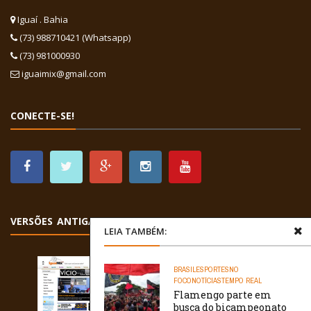
Iguaí . Bahia
(73) 988710421 (Whatsapp)
(73) 981000930
iguaimix@gmail.com
CONECTE-SE!
VERSÕES ANTIGAS
LEIA TAMBÉM:
BRASIL
ESPORTES
NO
FOCO
NOTÍCIAS
TEMPO REAL
Flamengo parte em
busca do bicampeonato