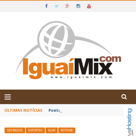
DE IGUAÍ E SUDOESTE DA BAHIA
ÚLTIMAS NOTÍCIAS
Poetas baianos representam o Brasil no XX
DESTAQUES
ESPORTES
IGUAÍ
NOTÍCIAS