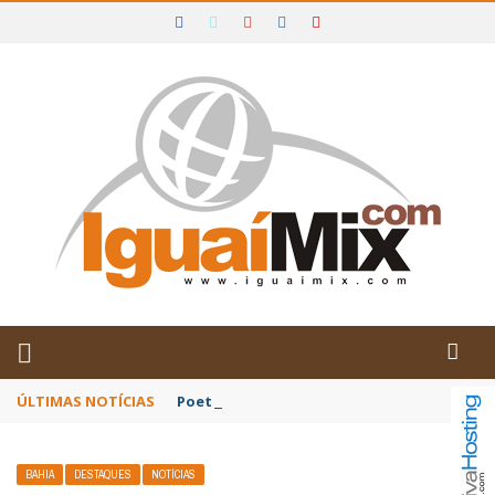
DE IGUAÍ E SUDOESTE DA BAHIA
ÚLTIMAS NOTÍCIAS
Poetas baianos representam o Brasil no XX
BAHIA
DESTAQUES
NOTÍCIAS