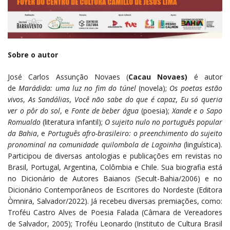
Sobre o autor
José Carlos Assunção Novaes (
Cacau Novaes)
é autor
de
Marádida: uma luz no fim do túnel
(novela);
Os poetas estão
vivos
,
As Sandálias
,
Você não sabe do que é capaz
,
Eu só queria
ver o pôr do sol
, e
Fonte de beber água
(poesia);
Xande e o Sapo
Romualdo
(literatura infantil);
O sujeito nulo no português popular
da Bahia
, e
Português afro-brasileiro: o preenchimento do sujeito
pronominal na comunidade quilombola de Lagoinha
(linguística).
Participou de diversas antologias e publicações em revistas no
Brasil, Portugal, Argentina, Colômbia e Chile. Sua biografia está
no Dicionário de Autores Baianos (Secult-Bahia/2006) e no
Dicionário Contemporâneos de Escritores do Nordeste (Editora
Òmnira, Salvador/2022). Já recebeu diversas premiações, como:
Troféu Castro Alves de Poesia Falada (Câmara de Vereadores
de Salvador, 2005); Troféu Leonardo (Instituto de Cultura Brasil