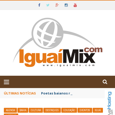
DE IGUAÍ E SUDOESTE DA BAHIA
ÚLTIMAS NOTÍCIAS
Poetas baianos representam o Brasil no XX
AGENDA
BAHIA
CULTURA
DESTAQUES
EDUCAÇÃO
EVENTOS
IGUAÍ