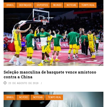
BRASIL
DESTAQUES
ESPORTES
MUNDO
NOTÍCIAS
TEMPO REAL
Seleção masculina de basquete vence amistoso
contra a China
23 DE AGOSTO DE 2019
BRASIL
NO FOCO
NOTÍCIAS
TEMPO REAL