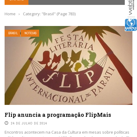
Home
›
Category: "Brasil"
(Page 783)
BRASIL
NOTÍCIAS
Flip anuncia a programação FlipMais
24 DE JULHO DE 2014
Encontros acontecem na Casa da Cultura em mesas sobre políticas