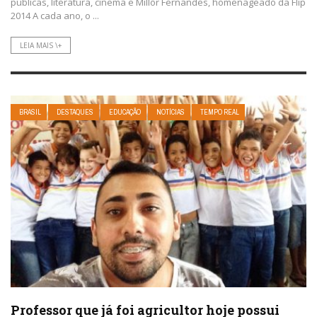
públicas, literatura, cinema e Millôr Fernandes, homenageado da Flip
2014 A cada ano, o ...
LEIA MAIS \+
BRASIL
DESTAQUES
EDUCAÇÃO
NOTÍCIAS
TEMPO REAL
Professor que já foi agricultor hoje possui