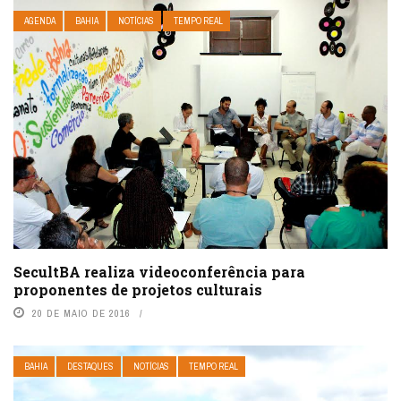
AGENDA
BAHIA
NOTÍCIAS
TEMPO REAL
SecultBA realiza videoconferência para
proponentes de projetos culturais
20 DE MAIO DE 2016
BAHIA
DESTAQUES
NOTÍCIAS
TEMPO REAL