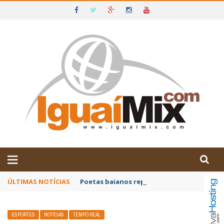
DE IGUAÍ E SUDOESTE DA BAHIA
ÚLTIMAS NOTÍCIAS
Poetas baianos representam o Brasil no XX
ESPORTES
NOTÍCIAS
TEMPO REAL