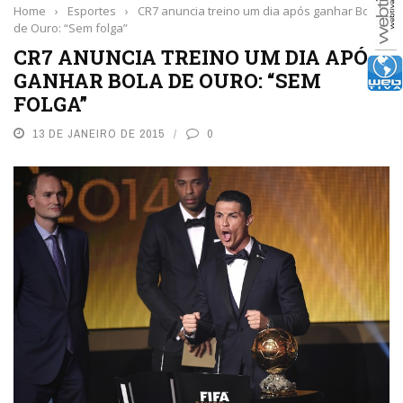
Home
›
Esportes
›
CR7 anuncia treino um dia após ganhar Bola
de Ouro: “Sem folga”
CR7 ANUNCIA TREINO UM DIA APÓS
GANHAR BOLA DE OURO: “SEM
FOLGA”
13 DE JANEIRO DE 2015
0