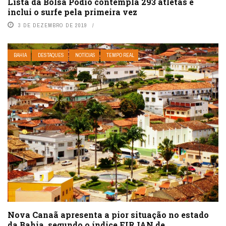
Lista da Bolsa Pódio contempla 293 atletas e
inclui o surfe pela primeira vez
3 DE DEZEMBRO DE 2019
BAHIA
DESTAQUES
NOTÍCIAS
TEMPO REAL
Nova Canaã apresenta a pior situação no estado
da Bahia, segundo o índice FIRJAN de