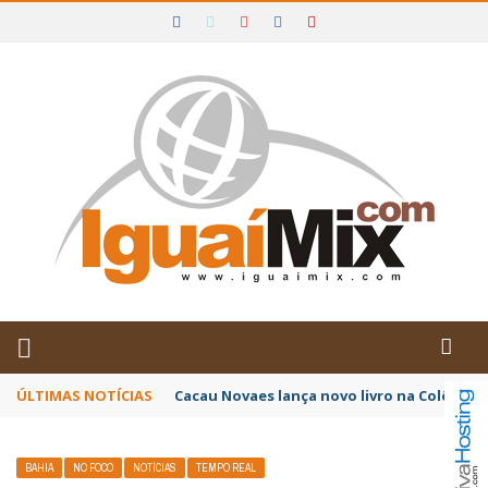
DE IGUAÍ E SUDOESTE DA BAHIA
ÚLTIMAS NOTÍCIAS
Poetas baianos representam o Brasil no XX
BAHIA
NO FOCO
NOTÍCIAS
TEMPO REAL