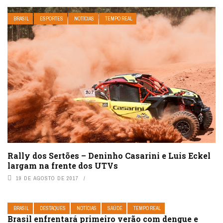
BRASIL
ESPORTES
NOTÍCIAS
TEMPO REAL
Rally dos Sertões – Deninho Casarini e Luis Eckel
largam na frente dos UTVs
19 DE AGOSTO DE 2017
BRASIL
DESTAQUES
NOTÍCIAS
SAÚDE
TEMPO REAL
Brasil enfrentará primeiro verão com dengue e