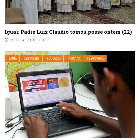
Iguaí: Padre Luiz Cláudio tomou posse ontem (22)
23 DE ABRIL DE 2018
BAHIA
DESTAQUES
EDUCAÇÃO
NOTÍCIAS
TEMPO REAL