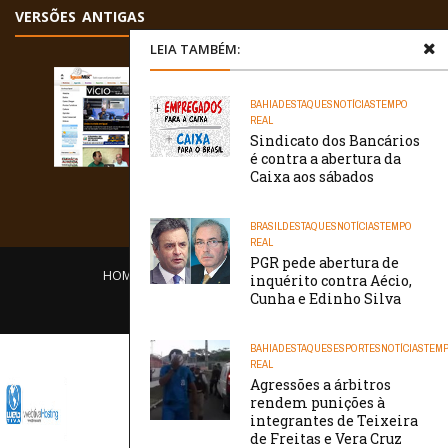
VERSÕES ANTIGAS
LEIA TAMBÉM:
BAHIA
DESTAQUES
NOTÍCIAS
TEMPO
REAL
Sindicato dos Bancários
é contra a abertura da
Caixa aos sábados
BRASIL
DESTAQUES
NOTÍCIAS
TEMPO
REAL
PGR pede abertura de
HOME
EQUIPE
O PORTAL
CONTATO
inquérito contra Aécio,
Cunha e Edinho Silva
/// WebtivaHOSTING
BAHIA
DESTAQUES
ESPORTES
NOTÍCIAS
TEM
REAL
Agressões a árbitros
rendem punições à
integrantes de Teixeira
de Freitas e Vera Cruz