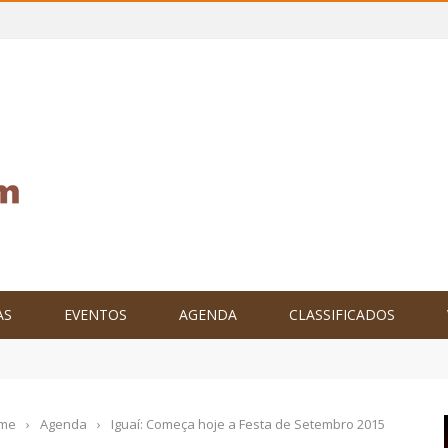
AS
EVENTOS
AGENDA
CLASSIFICADOS
tam o Brasil no XXIV Parlamento Internacional de Escritores, na C
me
›
Agenda
›
Iguaí: Começa hoje a Festa de Setembro 2015