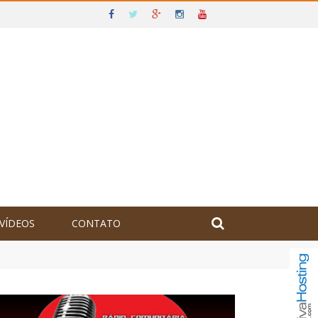
VÍDEOS
CONTATO
olômbia