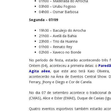
01h00 – Maderada do Arrocha
03h00 – Urubu Fogoso
04h00 – Osmar Barbosa
Segunda – 07/09
19h30 – Baculejo do Arrocha
21h00 – Avelã da Bahia
23h00 – Trio da Huanna
01h00 – Reinato Rey
02h00 – Xaveco no Bonde
No período de festa, estarão acontecendo três 
Ontem (04), aconteceu a primeira delas: o
Paredã
Agita aêee
, que este ano terá Kaio Oliveir
acontecerão na Área de Eventos Central Show. D
Ferrary, Jhony e Diego e Cor de Canela.
No dia 07 de setembro acontece o tradicional des
(CMAS), Alice e Ester (EMAE), Duque de Caxias (Igu
Quatro eventos esportivos também estarão acon