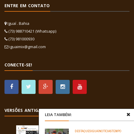
ENTRE EM CONTATO
Iguaí . Bahia
(73) 988710421 (Whatsapp)
(73) 981000930
iguaimix@gmail.com
CONECTE-SE!
VERSÕES ANTIGAS
LEIA TAMBÉM:
DESTAQUES
IGUAÍ
NOTÍCIAS
TEMPO