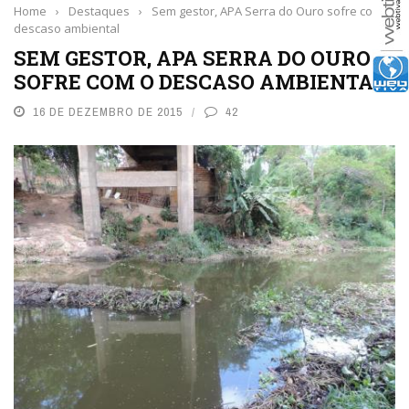
Home
›
Destaques
›
Sem gestor, APA Serra do Ouro sofre com o
descaso ambiental
SEM GESTOR, APA SERRA DO OURO
SOFRE COM O DESCASO AMBIENTAL
16 DE DEZEMBRO DE 2015
42