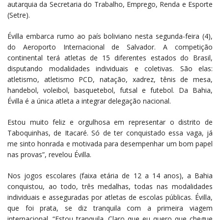
autarquia da Secretaria do Trabalho, Emprego, Renda e Esporte
(Setre).
Évilla embarca rumo ao país boliviano nesta segunda-feira (4),
do Aeroporto Internacional de Salvador. A competição
continental terá atletas de 15 diferentes estados do Brasil,
disputando modalidades individuais e coletivas. São elas:
atletismo, atletismo PCD, natação, xadrez, tênis de mesa,
handebol, voleibol, basquetebol, futsal e futebol. Da Bahia,
Évilla é a única atleta a integrar delegação nacional.
Estou muito feliz e orgulhosa em representar o distrito de
Taboquinhas, de Itacaré. Só de ter conquistado essa vaga, já
me sinto honrada e motivada para desempenhar um bom papel
nas provas”, revelou Évilla.
Nos jogos escolares (faixa etária de 12 a 14 anos), a Bahia
conquistou, ao todo, três medalhas, todas nas modalidades
individuais e asseguradas por atletas de escolas públicas. Évilla,
que foi prata, se diz tranquila com a primeira viagem
internacional. “Estou tranquila. Claro que eu quero que chegue