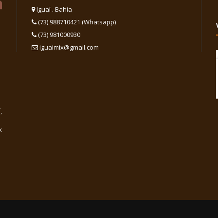
Iguaí . Bahia
(73) 988710421 (Whatsapp)
(73) 981000930
iguaimix@gmail.com
,
x