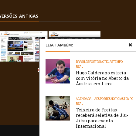
VERSÕES ANTIGAS
LEIA TAMBÉM:
BRASIL
ESPORTES
NOTÍCIAS
TEMPO
REAL
Hugo Calderano estreia
com vitória no Aberto da
Áustria, em Linz
AGENDA
BAHIA
ESPORTES
NOTÍCIAS
TEMPO
REAL
Teixeira de Freitas
receberá seletiva de Jiu-
Jitsu para evento
Internacional
/// WebtivaHOSTING