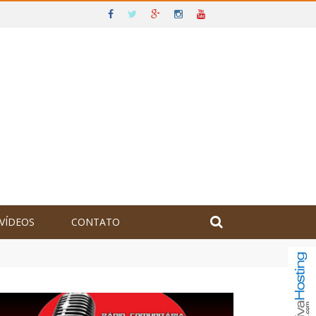
VÍDEOS
CONTATO
olômbia