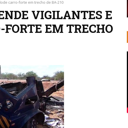
plode carro-forte em trecho de BA-210
ENDE VIGILANTES E
-FORTE EM TRECHO