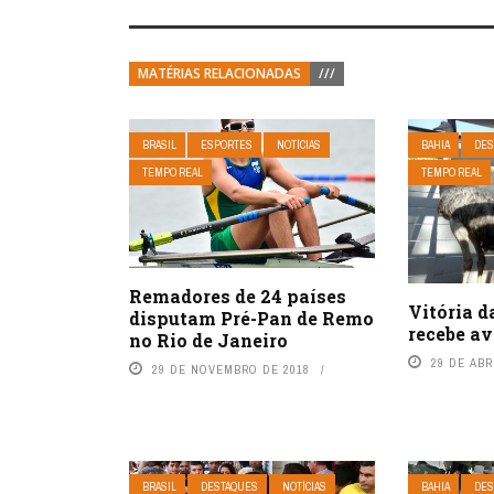
MATÉRIAS RELACIONADAS
///
BRASIL
ESPORTES
NOTÍCIAS
BAHIA
DES
TEMPO REAL
TEMPO REAL
Remadores de 24 países
Vitória d
disputam Pré-Pan de Remo
recebe a
no Rio de Janeiro
29 DE ABR
29 DE NOVEMBRO DE 2018
BRASIL
DESTAQUES
NOTÍCIAS
BAHIA
DES