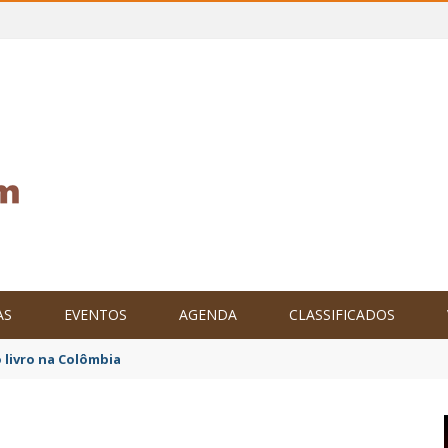
AS
EVENTOS
AGENDA
CLASSIFICADOS
tam o Brasil no XXIV Parlamento Internacional de Escritores, na C