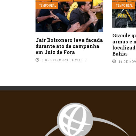
TEMPO REAL
TEMPO REAL
Grande q
Jair Bolsonaro leva facada
armas e 
durante ato de campanha
localiza
em Juiz de Fora
Bahia
6 DE SETEMBRO DE 2018
14 DE NO