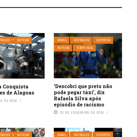
TAQUES
NOTÍCIAS
BRASIL
DESTAQUES
ESPORTES
NOTÍCIAS
TEMPO REAL
‘Descobri que preto não
a Conquista
pode pegar táxi’, diz
ves de Alagoas
Rafaela Silva após
IL DE 2016
episódio de racismo
23 DE FEVEREIRO DE 2018
TAQUES
NOTÍCIAS
BRASIL
DESTAQUES
ESPORTES