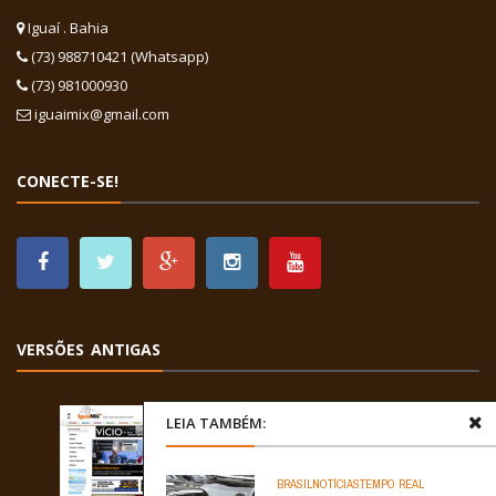
Iguaí . Bahia
(73) 988710421 (Whatsapp)
(73) 981000930
iguaimix@gmail.com
CONECTE-SE!
VERSÕES ANTIGAS
LEIA TAMBÉM:
BRASIL
NOTÍCIAS
TEMPO REAL