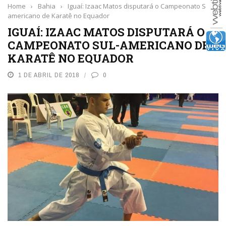
Home
›
Bahia
›
Iguaí: Izaac Matos disputará o Campeonato Sul-
americano de Karatê no Equador
IGUAÍ: IZAAC MATOS DISPUTARÁ O
CAMPEONATO SUL-AMERICANO DE
KARATÊ NO EQUADOR
1 DE ABRIL DE 2018
0