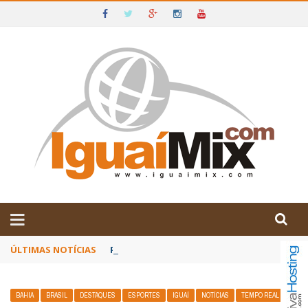
DE IGUAÍ E SUDOESTE DA BAHIA
ÚLTIMAS NOTÍCIAS
Poetas baianos representam o Brasil no XX
BAHIA
BRASIL
DESTAQUES
ESPORTES
IGUAÍ
NOTÍCIAS
TEMPO REAL