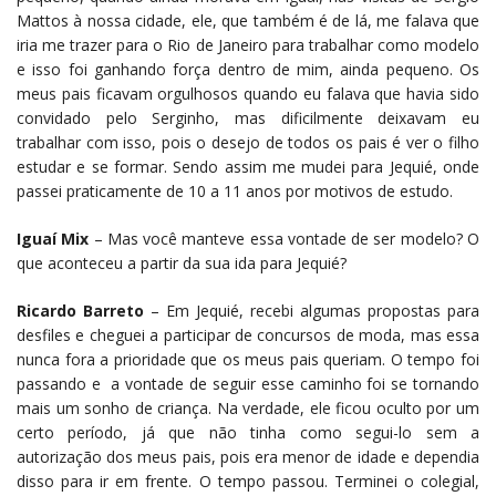
Mattos à nossa cidade, ele, que também é de lá, me falava que
iria me trazer para o Rio de Janeiro para trabalhar como modelo
e isso foi ganhando força dentro de mim, ainda pequeno. Os
meus pais ficavam orgulhosos quando eu falava que havia sido
convidado pelo Serginho, mas dificilmente deixavam eu
trabalhar com isso, pois o desejo de todos os pais é ver o filho
estudar e se formar. Sendo assim me mudei para Jequié, onde
passei praticamente de 10 a 11 anos por motivos de estudo.
Iguaí Mix
– Mas você manteve essa vontade de ser modelo? O
que aconteceu a partir da sua ida para Jequié?
Ricardo Barreto
– Em Jequié, recebi algumas propostas para
desfiles e cheguei a participar de concursos de moda, mas essa
nunca fora a prioridade que os meus pais queriam. O tempo foi
passando e a vontade de seguir esse caminho foi se tornando
mais um sonho de criança. Na verdade, ele ficou oculto por um
certo período, já que não tinha como segui-lo sem a
autorização dos meus pais, pois era menor de idade e dependia
disso para ir em frente. O tempo passou. Terminei o colegial,