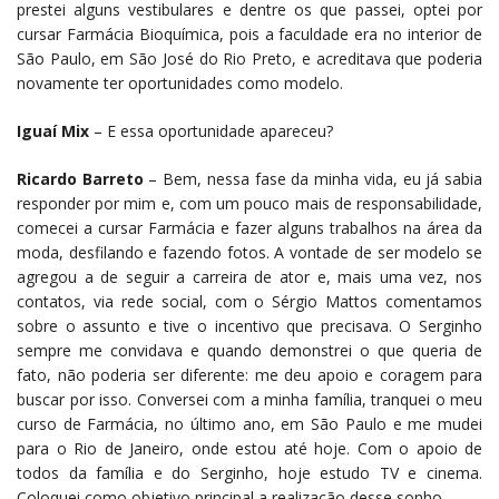
prestei alguns vestibulares e dentre os que passei, optei por
cursar Farmácia Bioquímica, pois a faculdade era no interior de
São Paulo, em São José do Rio Preto, e acreditava que poderia
novamente ter oportunidades como modelo.
Iguaí Mix
– E essa oportunidade apareceu?
Ricardo Barreto
– Bem, nessa fase da minha vida, eu já sabia
responder por mim e, com um pouco mais de responsabilidade,
comecei a cursar Farmácia e fazer alguns trabalhos na área da
moda, desfilando e fazendo fotos. A vontade de ser modelo se
agregou a de seguir a carreira de ator e, mais uma vez, nos
contatos, via rede social, com o Sérgio Mattos comentamos
sobre o assunto e tive o incentivo que precisava. O Serginho
sempre me convidava e quando demonstrei o que queria de
fato, não poderia ser diferente: me deu apoio e coragem para
buscar por isso. Conversei com a minha família, tranquei o meu
curso de Farmácia, no último ano, em São Paulo e me mudei
para o Rio de Janeiro, onde estou até hoje. Com o apoio de
todos da família e do Serginho, hoje estudo TV e cinema.
Coloquei como objetivo principal a realização desse sonho.