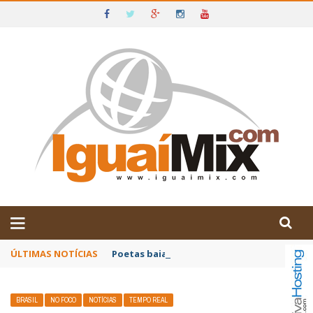
DE IGUAÍ E SUDOESTE DA BAHIA
ÚLTIMAS NOTÍCIAS
Poetas baianos representam o Brasil no XX
BRASIL
NO FOCO
NOTÍCIAS
TEMPO REAL