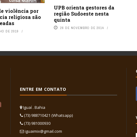
UPB orienta gestores da
e violência por
região Sudoeste nesta
cia religiosa são
quinta
eadas
26 DE NOVEMBRO DE 2014
HO DE 2019
ENTRE EM CONTATO
Iguaí . Bahia
(73) 988710421 (Whatsapp)
(73) 981000930
iguaimix@gmail.com