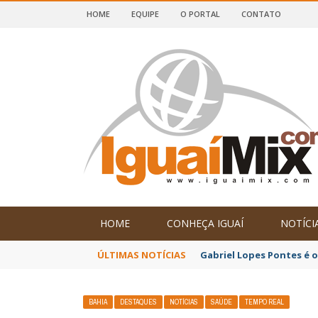
HOME
EQUIPE
O PORTAL
CONTATO
DE IGUAÍ E SUDOESTE DA BAHIA
HOME
CONHEÇA IGUAÍ
NOTÍCI
ÚLTIMAS NOTÍCIAS
Gabriel Lopes Pontes é 
BAHIA
DESTAQUES
NOTÍCIAS
SAÚDE
TEMPO REAL