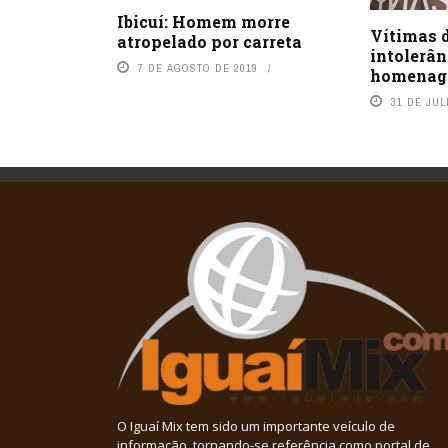
Ibicuí: Homem morre
Vítimas d
atropelado por carreta
intolerân
7 DE AGOSTO DE 2019
homenag
31 DE JUL
O Iguaí Mix tem sido um importante veículo de
informação, tornando-se referência como portal de