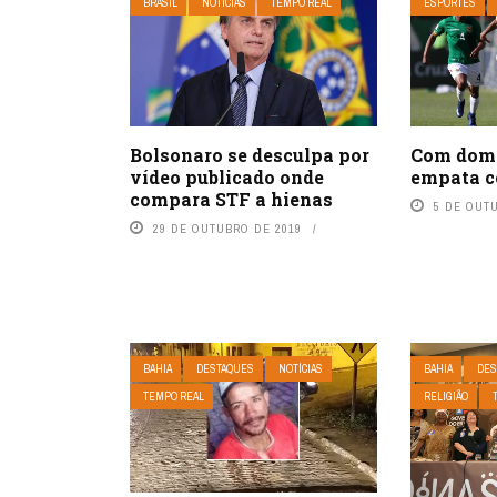
BRASIL
NOTÍCIAS
TEMPO REAL
ESPORTES
Bolsonaro se desculpa por
Com domín
vídeo publicado onde
empata c
compara STF a hienas
5 DE OUT
29 DE OUTUBRO DE 2019
BAHIA
DESTAQUES
NOTÍCIAS
BAHIA
DES
TEMPO REAL
RELIGIÃO