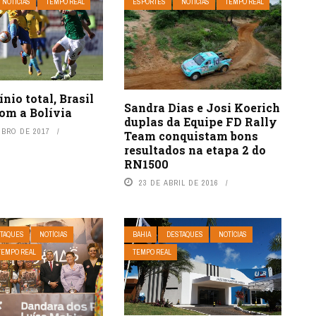
NOTÍCIAS
TEMPO REAL
ESPORTES
NOTÍCIAS
TEMPO REAL
io total, Brasil
Sandra Dias e Josi Koerich
om a Bolívia
duplas da Equipe FD Rally
UBRO DE 2017
Team conquistam bons
resultados na etapa 2 do
RN1500
23 DE ABRIL DE 2016
TAQUES
NOTÍCIAS
BAHIA
DESTAQUES
NOTÍCIAS
TEMPO REAL
TEMPO REAL