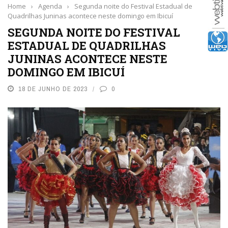
Home
›
Agenda
›
Segunda noite do Festival Estadual de
Quadrilhas Juninas acontece neste domingo em Ibicuí
SEGUNDA NOITE DO FESTIVAL
ESTADUAL DE QUADRILHAS
JUNINAS ACONTECE NESTE
DOMINGO EM IBICUÍ
18 DE JUNHO DE 2023
0