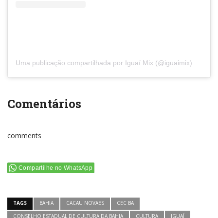
Uma publicação compartilhada por Iguaí Mix (@iguaimix)
Comentários
comments
Compartilhe no WhatsApp
TAGS
BAHIA
CACAU NOVAES
CEC BA
CONSELHO ESTADUAL DE CULTURA DA BAHIA
CULTURA
IGUAÍ